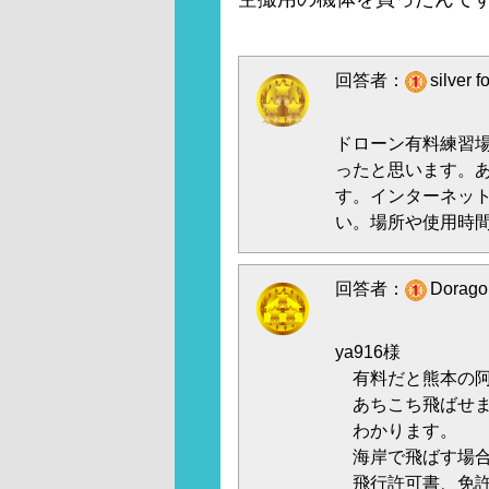
回答者：
silver
ドローン有料練習
ったと思います。
す。インターネッ
い。場所や使用時間
回答者：
Dorag
ya916様
有料だと熊本の阿
あちこち飛ばせま
わかります。
海岸で飛ばす場合
飛行許可書、免許