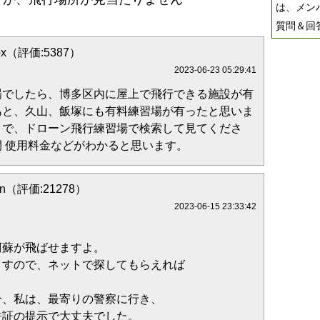
は、メン
質問＆回
 fox（評価:5387）
2023-06-23 05:29:41
場でしたら、博多区内に屋上で飛行できる施設が有
あと、久山、飯塚にも有料練習場が有ったと思いま
トで、ドローン飛行練習場で検索して見てくださ
 使用料金などがわかると思います。
on（評価:21278）
2023-06-15 23:33:42
蘇が飛ばせますよ。
すので、ネットで探してもらえれば
、私は、最寄りの警察に行き、
証の提示で大丈夫でした。