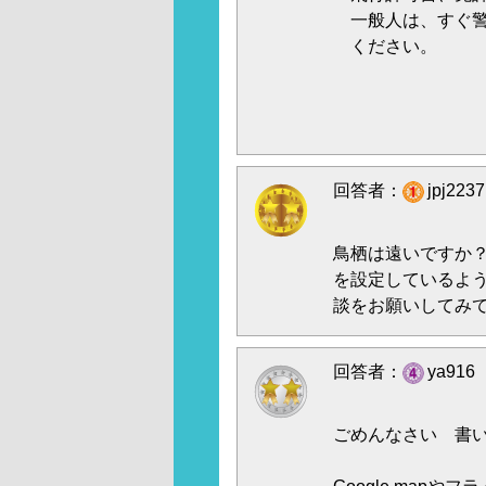
一般人は、すぐ警
ください。
回答者：
jpj22
鳥栖は遠いですか
を設定しているよ
談をお願いしてみ
回答者：
ya916
ごめんなさい 書