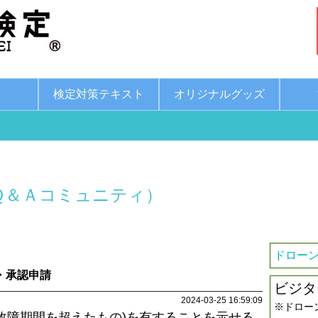
綱
検定対策テキスト
オリジナルグッズ
Ｑ＆Ａコミュニティ）
）
ドローン
可・承認申請
ビジタ
2024-03-25 16:59:09
※ドロー
故障期間を超えたもの)を有することを示せる