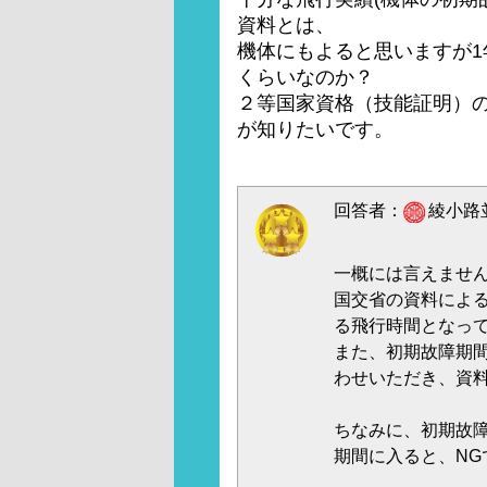
資料とは、
機体にもよると思いますが
くらいなのか？
２等国家資格（技能証明）
が知りたいです。
回答者：
綾小路並
一概には言えませ
国交省の資料によ
る飛行時間となっ
また、初期故障期
わせいただき、資
ちなみに、初期故
期間に入ると、NG