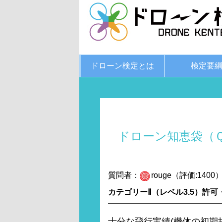
ドローン検定とは
検定要
ドローン知恵袋（
質問者：
rouge（評価:1400
カテゴリーⅡ（レベル3.5）許
十分な飛行実績(機体の初期