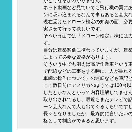
がどうなるかわかりません。
ネット動画など見ていても飛行機の翼に
ンに吸い込まれるなんて事もあると甚大
現在受けたドローン検定の知識の面、必
実させて行って欲しいです。
そういう面では『ドローン検定』様には
す。
自分は建築関係に携わっていますが、建
によって必要な資格があります。
そういう中でも例えば高所作業車という
で配線などの工事をする時に、人が乗れ
車輌の操作について）の運転なども筆記
ここ数日前にアメリカのほうでは100台
したとかなんとかって内容理解してませ
取り出されてるし、最近もまたテレビで
ーン芸人なんて人も出てくるくらいです
長々となりましたが、最終的に言いたい
格として制度ができると思います。