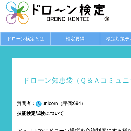
ドローン検定とは
検定要綱
検定対策テ
ドローン知恵袋（Ｑ＆Ａコミュニ
質問者：
unicorn（評価:694）
技能検定試験について
アメリカではドローン操縦を免許制度にする様