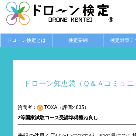
ドローン検定とは
検定要綱
検定対策テ
ドローン知恵袋（Ｑ＆Ａコミュニ
質問者：
TOXA（評価:4835）
2等国家試験コース受講準備概ね良し
表記の件早く受けたいのですが、他の県にでも