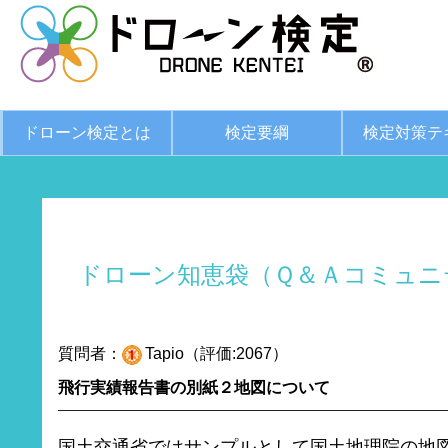
ドローン検定とは
検定要綱
検定対策テ
ドローン知恵袋（Ｑ＆Ａコミュニ
質問者：
Tapio（評価:2067）
飛行実績報告書の別紙２地図について
国土交通省ではサンプルとして国土地理院の地