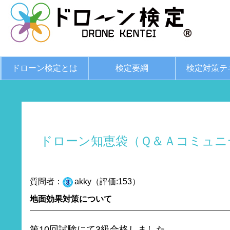
ドローン検定とは
検定要綱
検定対策テ
ドローン知恵袋（Ｑ＆Ａコミュニ
質問者：
akky（評価:153）
地面効果対策について
第10回試験にて3級合格しました。