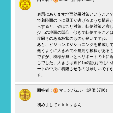
表題にあります地面効果対策ということ
で着陸面の下に風圧が逃げるような構造
らすると、砂ぼこり対策、転倒対策と察
少しの地面の凹凸、傾きで転倒すること
度固さのある板状のものが良いですね。
あと、ビジョンポジショニングを搭載し
働くように大きめで不規則な模様があるもの
ですが、模様が無いとヘリポートの上に
じでした。大きさは直径1m程度は欲しい
ートの中央に着陸させるのは難しいです
す。
回答者：
マロンパムシ（評価:3796）
初めましてａｋｋｙさん