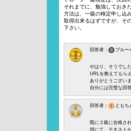
それまでに、勉強しておき
方法は、一級の検定申し込
取得出来るはずですが、そ
下さい。
回答者：
ブルーハ
やはり、そうでし
URLを教えてもら
ありがとうござい
自分には完璧な回
回答者：
ともちん
既に２級に合格さ
領にて、テキスト