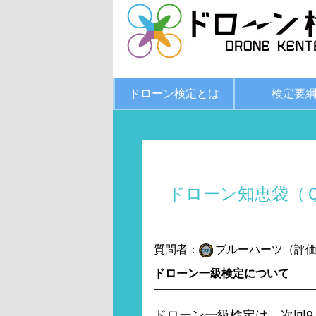
ドローン検定とは
検定要
ドローン知恵袋（
質問者：
ブルーハーツ（評価:
ドローン一級検定について
ドローン一級検定は、次回9