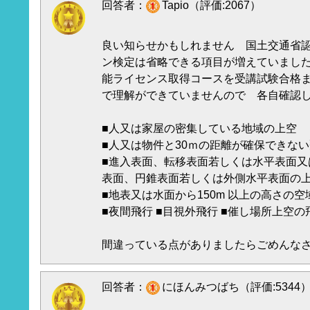
回答者：
Tapio（評価:2067）
良い知らせかもしれません 国土交通省
ン検定は省略できる項目が増えていまし
能ライセンス取得コースを受講試験合格
で理解ができていませんので 各自確認
■人又は家屋の密集している地域の上空
■人又は物件と30ｍの距離が確保できな
■進入表面、転移表面若しくは水平表面又
表面、円錐表面若しくは外側水平表面の
■地表又は水面から150m 以上の高さの空
■夜間飛行 ■目視外飛行 ■催し場所上空の
間違っている点がありましたらごめんな
回答者：
にほんみつばち（評価:5344