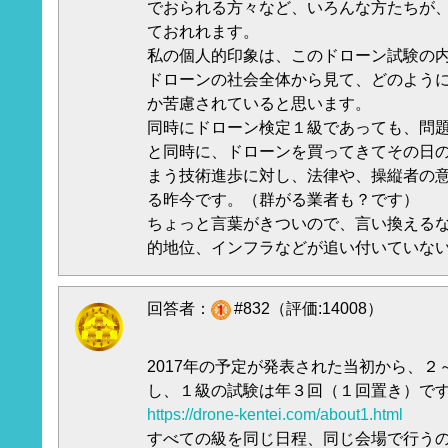
でおられる方々など、いろんな方たちが
ておれれます。
私の個人的印象は、このドローン試験の
ドローンの社会全体から見て、どのよう
か苦慮されていると思います。
同時にドローン検定１級であっても、問
と同時に、ドローンを買ってきてその日
まう技術進歩に対し、法律や、操縦者の
る昨今です。（群がる業者も？です）
ちょっと言葉がきついので、言い換える
的地位、インフラなどが追い付いていな
回答者：
#832（評価:14008）
2017年の予定が発表された当初から、
し、１級の試験は年３回（１回置き）で
https://drone-kentei.com/about1.html
すべての級を同じ日程、同じ会場で行うの