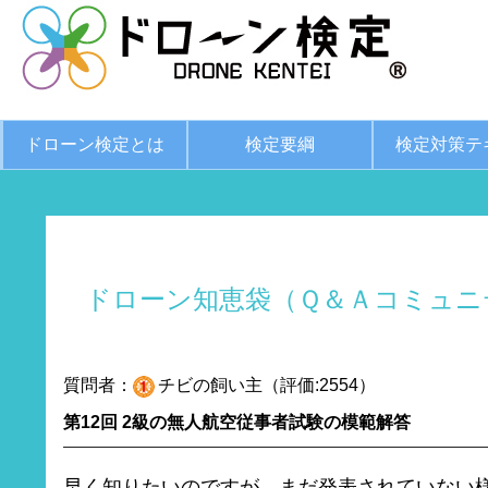
ドローン検定とは
検定要綱
検定対策テ
ドローン知恵袋（Ｑ＆Ａコミュニ
質問者：
チビの飼い主（評価:2554）
第12回 2級の無人航空従事者試験の模範解答
早く知りたいのですが、まだ発表されていない