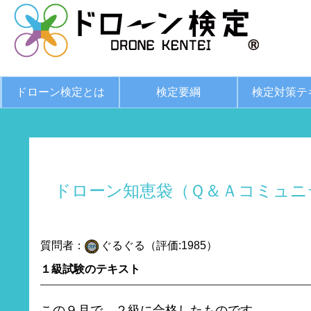
ドローン検定とは
検定要綱
検定対策テ
ドローン知恵袋（Ｑ＆Ａコミュニ
質問者：
ぐるぐる（評価:1985）
１級試験のテキスト
この９月で、２級に合格したものです。