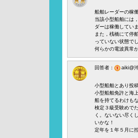
船舶レーダーの稼
当該小型船舶には
ダーは稼働してい
また，桟橋にて停
っていない状態で
何らかの電波異常
回答者：
aiki
小型船舶とあり投
小型船舶免許と海
船を持てるわけもな
検定３級受験めでた
く。ないない尽くしで
いかな！
定年を１年５月に