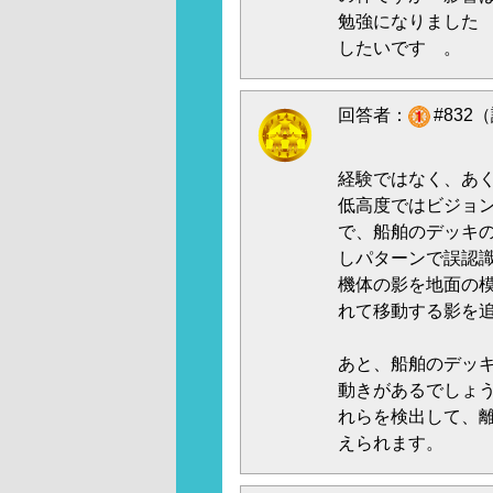
勉強になりました
したいです 。
回答者：
#832（
経験ではなく、あ
低高度ではビジョ
で、船舶のデッキ
しパターンで誤認
機体の影を地面の
れて移動する影を
あと、船舶のデッ
動きがあるでしょ
れらを検出して、
えられます。