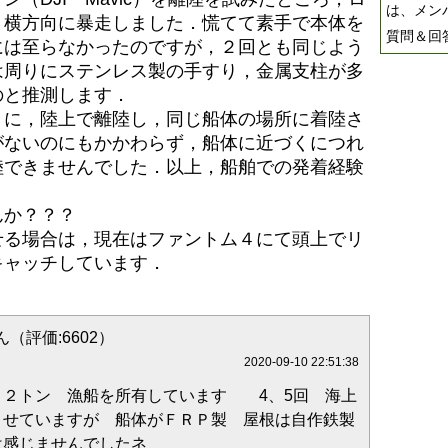
は、メン
，横方向に暴走しました．慌てて素手で本体を
質問＆回
には至らなかったのですが，２回とも同じよう
は周りにステンレス製の手すり，金属支柱が多
のと推測します．
きに，陸上で離陸し，同じ船体の場所に着陸さ
がないのにもかかわらず，船体に近づくにつれ
陸できませんでした．以上，船舶での発着経験
んか？？？
せる場合は，現在はファントム４にて頭上でリ
キャッチしています．
（評価:6602）
2020-09-10 22:51:38
 ２トン 漁船を所有しています 4、5回 海上
させていますが 船体がＦＲＰ製 屋根は自作鉄製
は感じませんでしたネ