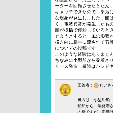
ーターを回転させたとたん
キャッチできたので，墜落
な現象が発生しました．船
く，電波異常が発生したも
船が桟橋で停船していると
せようとすると，風の影響
横方向に勝手に流されて着
についての投稿です．
このような経験はありませ
ちなみに小型船から発着さ
リース発進，着陸はハンド
回答者：
せいさん
当方は 小型船舶
船舶から 離発着
の枠ですが 影響