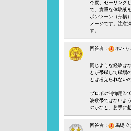
今度、セーリング
で、貴重な体験談
ポンツーン（舟橋
メージです。注意
す。
回答者：
ホバカメ
同じような経験は
どが帯磁して磁場
とは考えられない
プロポの制御用2.
波数帯ではないよ
のかなと、勝手に想像
回答者：
馬塲 久