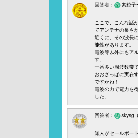
回答者：
素粒子ー
ここで、こんな話
てアンテナの長さ
近くに、その波長
能性があります。
電波等以外にもア
す。
一番多い周波数帯
おおざっぱに実在
ですかね！
電波の力で電力を
した。
回答者：
skysg
知人がセールボー