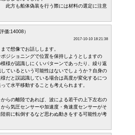
 此方も船体偽装を行う際には材料の選定に注意
評価:14008）
2017-10-10 18:21:38
くまで想像でお話しします。
ンポジショニングで位置を保持しようとしますの
の模様が認識しにくいパターンであったり、繰り返
識しているという可能性はないでしょうか？自身の
模様だと誤認識している場合は高度が変化するにつ
追って水平移動することも考えられます。
キからの離陸であれば、波による若干の上下左右の
うから気圧センサーや加速度・角速度センサーがそ
離陸前に転倒するなど思わぬ動きをする可能性が考