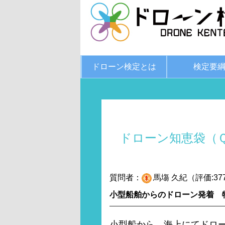
ドローン検定とは
検定要
ドローン知恵袋（
質問者：
馬塲 久紀（評価:37
小型船舶からのドローン発着 
小型船から，海上にてドローン