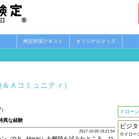
綱
検定対策テキスト
オリジナルグッズ
Ｑ＆Ａコミュニティ）
7）
ドローン
特異な経験
ビジタ
2017-10-05 19:21:54
※ドロー
（DJI Mavic）を離陸を試みたところ，ロ