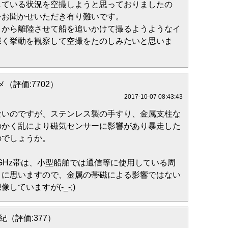
している状況を空撮しようと思っておりましたの
をお聞かせいただき有り難いです。
）から離陸させて船を追いかけて撮るようようなイ
深く挙動を観察して空撮をたのしみたいと思いま
（評価:7702）
2017-10-07 08:43:43
ないのですが、ステンレス製の手すり、金属支柱な
のかく乱により磁気センサーに影響があり暴走した
のでしょうか。
4GHz帯は、小型船舶では通信等に使用している周
うに思いますので、金属の帯磁による影響ではない
していますが(-_-;)
紀（評価:377）