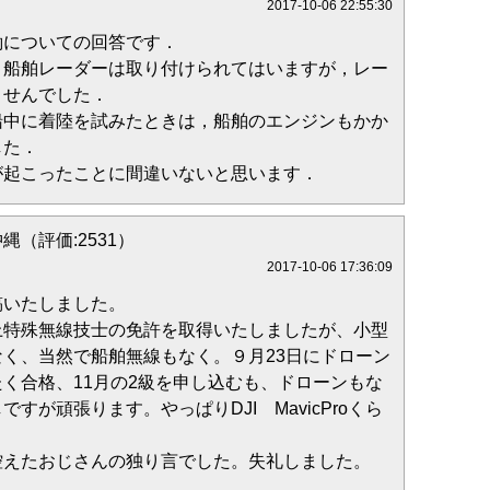
2017-10-06 22:55:30
働についての回答です．
，船舶レーダーは取り付けられてはいますが，レー
ませんでした．
船中に着陸を試みたときは，船舶のエンジンもかか
した．
が起こったことに間違いないと思います．
@沖縄（評価:2531）
2017-10-06 17:36:09
稿いたしました。
上特殊無線技士の免許を取得いたしましたが、小型
く、当然で船舶無線もなく。９月23日にドローン
く合格、11月の2級を申し込むも、ドローンもな
すが頑張ります。やっぱりDJI MavicProくら
控えたおじさんの独り言でした。失礼しました。