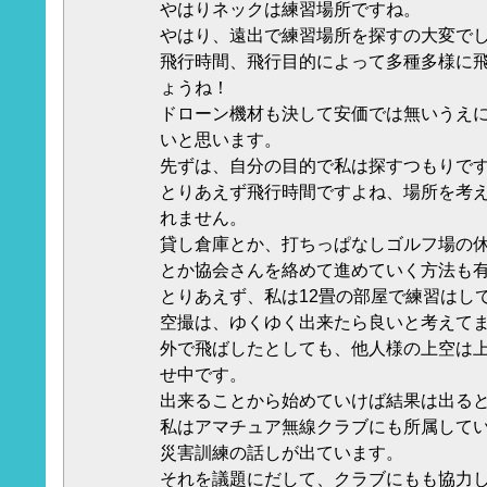
やはりネックは練習場所ですね。
やはり、遠出で練習場所を探すの大変で
飛行時間、飛行目的によって多種多様に
ょうね！
ドローン機材も決して安価では無いうえ
いと思います。
先ずは、自分の目的で私は探すつもりで
とりあえず飛行時間ですよね、場所を考
れません。
貸し倉庫とか、打ちっぱなしゴルフ場の
とか協会さんを絡めて進めていく方法も
とりあえず、私は12畳の部屋で練習はし
空撮は、ゆくゆく出来たら良いと考えて
外で飛ばしたとしても、他人様の上空は
せ中です。
出来ることから始めていけば結果は出る
私はアマチュア無線クラブにも所属して
災害訓練の話しが出ています。
それを議題にだして、クラブにもも協力