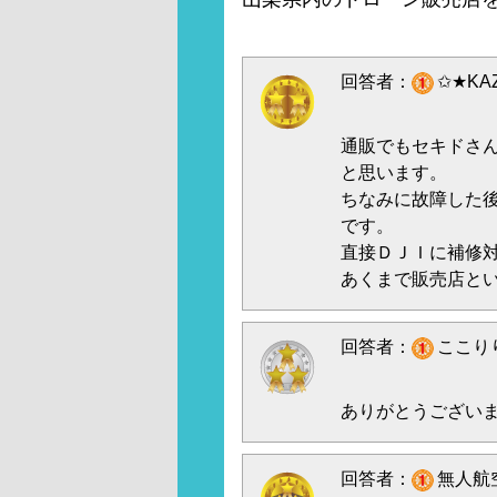
回答者：
✩★KA
通販でもセキドさ
と思います。
ちなみに故障した
です。
直接ＤＪＩに補修
あくまで販売店と
回答者：
ここり
ありがとうござい
回答者：
無人航