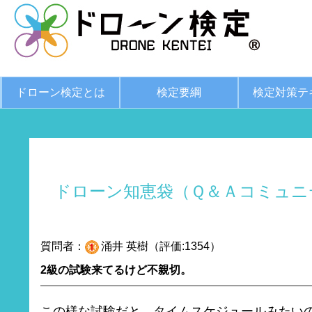
ドローン検定とは
検定要綱
検定対策テ
ドローン知恵袋（Ｑ＆Ａコミュニ
質問者：
涌井 英樹（評価:1354）
2級の試験来てるけど不親切。
この様な試験だと、タイムスケジュールみたい