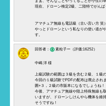
まぁ、そんなことやってることが小生の幸福
現在、ドローン検定2級、二陸特でがんば
アマチュア無線も電話級（古い言い方 笑
やっとドローンという私なりの使い道が
す。
回答者：
素粒子ー（評価:16252）
中嶋 洋 様
上級試験の範囲は３級を含む２級、１級
今回の１級試験でPDFの配布は廃止され
囲+３，２級の市販本になるでしょうね！
今後、アマチュア無線や陸上特殊無線も
いますが、ドローンしけんやら機体を維
そうですね！