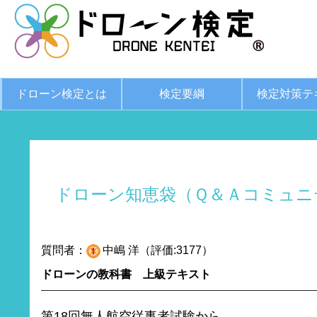
ドローン検定とは
検定要綱
検定対策テ
ドローン知恵袋（Ｑ＆Ａコミュニ
質問者：
中嶋 洋（評価:3177）
ドローンの教科書 上級テキスト
第18回無人航空従事者試験から