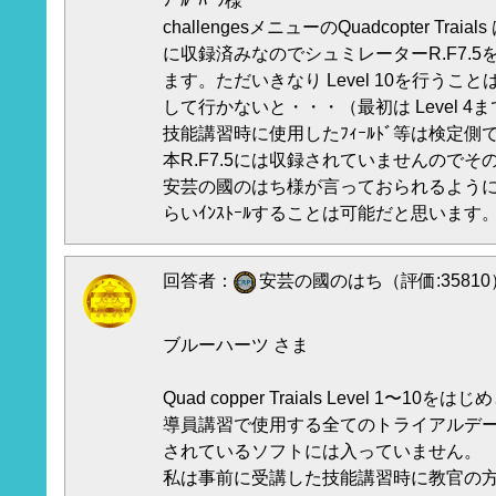
ﾌﾞﾙｰﾊｰﾂ様
challengesメニューのQuadcopter Trai
に収録済みなのでシュミレーターR.F7.
ます。ただいきなり Level 10を行うこと
して行かないと・・・（最初は Level 
技能講習時に使用したﾌｨｰﾙﾄﾞ等は検定側で
本R.F7.5には収録されていませんのでその
安芸の國のはち様が言っておられるよう
らいｲﾝｽﾄｰﾙすることは可能だと思います
回答者：
安芸の國のはち（評価:35810
ブルーハーツ さま
Quad copper Traials Level 1〜
導員講習で使用する全てのトライアルデ
されているソフトには入っていません。
私は事前に受講した技能講習時に教官の