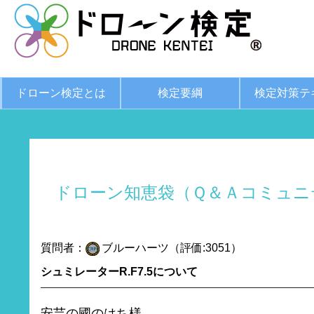
ドローン検定とは
検定要綱
検定対策テ
ドローン知恵袋（Ｑ＆Ａコミュニ
質問者：
ブルーハーツ（評価:3051）
シュミレーターR.F7.5について
安芸の國のはち様