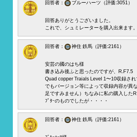
回答者：
ブルーハーツ（評価:3051）
回答ありがとうございました。
これで、シュミレーターを購入出来ます
回答者：
神住 鉄馬（評価:2161）
安芸の國のはち様
書き込み後ふと思ったのですが、R.F7.
Quad copper Traials Level 1〜10
でもバージョン等によって収録内容が異な
足ですみません）ちなみに私の購入したR.F7
ﾌﾟﾀｰのものでしたが・・・・
回答者：
神住 鉄馬（評価:2161）