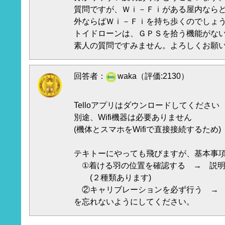
質問ですが、Ｗｉ－Ｆｉがある屋内なら
外ならばＷｉ－Ｆｉを持ち歩くのでしょ
トイドローンは、ＧＰＳを拾う機能がな
素人の質問ですみません。よろしくお願
回答者：
waka（評価:2130）
Telloアプリはダウンロードしてください
別途、Wifi機器は必要ありません
(機体とスマホをWifiで直接接続するため)
テキトーにやっても飛びますが、基本事
①着ける羽の位置を確認する → 説明
(２種類あります)
②キャリブレーションを必ず行う → 
を忘れないようにしてください。