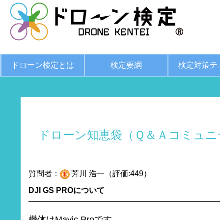
ドローン検定とは
検定要綱
検定対策テ
ドローン知恵袋（Ｑ＆Ａコミュニ
質問者：
芳川 浩一（評価:449）
DJI GS PROについて
機体はMavic Proです。