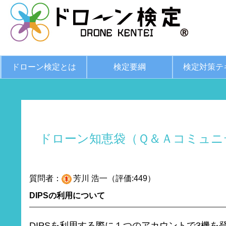
ドローン検定とは
検定要綱
検定対策テ
ドローン知恵袋（Ｑ＆Ａコミュニ
質問者：
芳川 浩一（評価:449）
DIPSの利用について
DIPSを利用する際に１つのアカウントで3機を