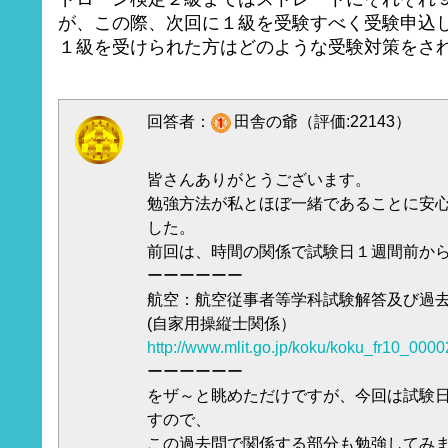
が、この際、次回に１級を受験すべく受験申込
１級を受けられた方はどのような受験対策をさ
回答者：
田舎の爺（評価:22143）
皆さんありがとうございます。
勉強方法が私とほぼ一緒であることに安
した。
前回は、時間の関係で試験日１週間前か
ーーーーーー
航空：航空従事者等学科試験解答及び過去問
(自家用操縦士関係）
http://www.mlit.go.jp/koku/koku_fr10_0000
ーーーーーー
をザ～と眺めただけですが、今回は試験
すので、
この過去問で関係する部分も勉強してみ