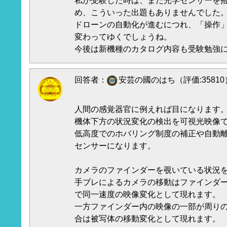
私が受験した時は、まだ光学センサーを
め、こういった出題もありませんでした
ドローンの自動化が進むにつれ、「操作
変わってゆくでしょうね。
今後は新機種のカタログ内容も受験勉強
回答者：
安芸の國のはち（評価:35810
人間の感覚器官に例えれば目になります
機体下方の状況変化の検出を可視光映像
低高度でのホバリング制度の補正や自動
センサーになります。
カメラのファインダーを覗いている状況
手ブレによるカメラの移動はファインダ
で同一速度の映像変化として現れます。
一方ファインダー内の映像の一部が周り
合は被写体の移動変化として現れます。