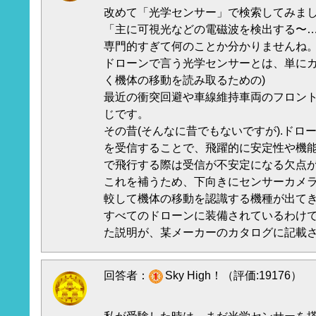
改めて「光学センサー」で検索してみま
「主に可視光などの電磁波を検出する〜
専門的すぎて何のことか分かりませんね
ドローンで言う光学センサーとは、単にカ
く機体の移動を読み取るための)
最近の衝突回避や車線維持車両のフロン
じです。
その昔(そんなに昔でもないですが).ドロ
を受信することで、飛躍的に安定性や機
で飛行する際は受信が不安定になる欠点
これを補うため、下向きにセンサーカメ
較して機体の移動を認識する機種が出て
すべてのドローンに装備されているわけ
た説明が、某メーカーのカタログに記載され
回答者：
Sky High！（評価:19176）