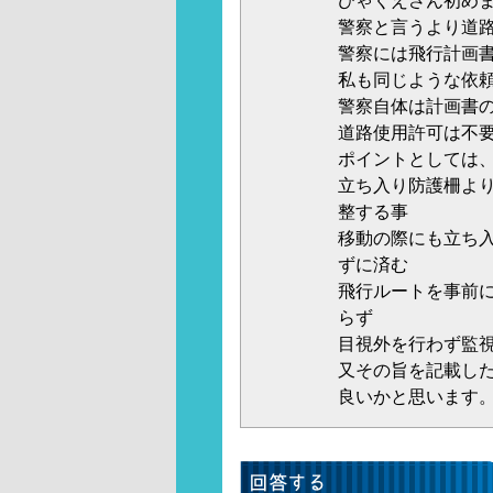
ひゃくえさん初め
警察と言うより道
警察には飛行計画
私も同じような依
警察自体は計画書
道路使用許可は不
ポイントとしては
立ち入り防護柵よ
整する事
移動の際にも立ち
ずに済む
飛行ルートを事前
らず
目視外を行わず監
又その旨を記載し
良いかと思います