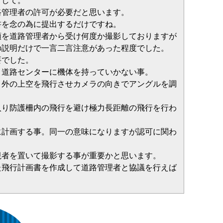
まして。
路管理者の許可が必要だと思います。
書を念の為に提出するだけですね。
頼を道路管理者から受け何度か撮影しておりますが
の説明だけで一言二言注意があった程度でした。
要でした。
、道路センターに機体を持っていかない事。
り外の上空を飛行させカメラの向きでアングルを調
入り防護柵内の飛行を避け極力長距離の飛行を行わ
に計画する事。同一の意味になりますが認可に関わ
視者を置いて撮影する事が重要かと思います。
た飛行計画書を作成して道路管理者と協議を行えば
。