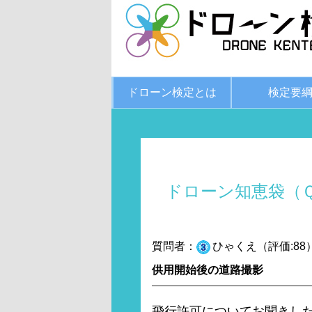
ドローン検定とは
検定要
ドローン知恵袋（
質問者：
ひゃくえ（評価:88
供用開始後の道路撮影
飛行許可についてお聞きし