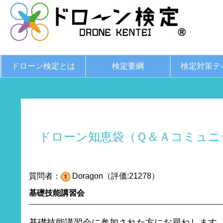
ドローン検定とは
検定要綱
検定対策テ
ドローン知恵袋（Ｑ＆Ａコミュニ
質問者：
Doragon（評価:21278）
基礎技能講習会
基礎技能講習会に参加された方にお尋ねします