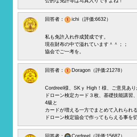
公的な免許等は写真入りですよね！
回答者：
ichi（評価:6632）
私も免許入れ作成賛成です。
現在財布の中で溢れています＾＾；；
協会でご一考を。
回答者：
Doragon（評価:21278）
Cordreel様、SKｙ High！様、ご意
ドローン検定カード３枚、基礎技能講習
4級と
カードが増える一方でまとめて入れられ
ドローン検定協会で作ってもらえる事を
回答者：
Cordreel（評価:15687）