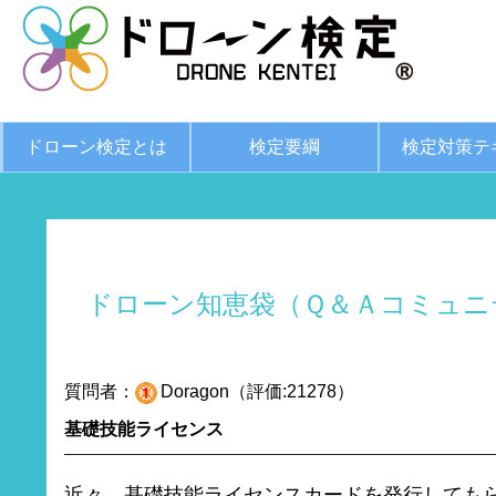
ドローン検定とは
検定要綱
検定対策テ
ドローン知恵袋（Ｑ＆Ａコミュニ
質問者：
Doragon（評価:21278）
基礎技能ライセンス
近々、基礎技能ライセンスカードを発行しても