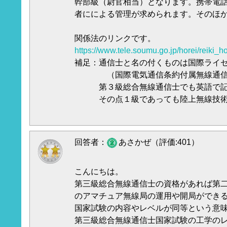
幹部級（尉官相当）となります。携帯電
者にによる管理が求められます。そのほ
関係法のリンクです。
https://www.tele.soumu.go.jp/horei/reiki
補足：通信士と名の付くものは国際ライ
（国際電気通信条約付属無線通信規
第３級総合無線通信士でも英語で記
その点１級であっても陸上無線技術
回答者：
あさかぜ（評価:401）
こんにちは。
第三級総合無線通信士の資格があれば第
のアマチュア無線局の運用や開局ができ
国家試験の内容やレベルが同等という意
第三級総合無線通信士国家試験の工学の