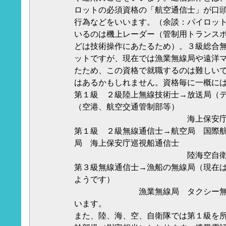
ロットの必須資格の「航空通信士」が口
行為などをいいます。（余談：パイロッ
いるのは機上レーダー（管制用トランス
どは技術操作にあたるため）。３級総合
ットですが、現在では漁業無線局や遠洋
たため、この資格で就職するのは難しい
はあるかもしれません。資格毎に一概に
第１級 ２級陸上無線技術士→放送局（
（空港、航空交通管制部等）
海上保安庁 陸海
第１級 ２級無線通信士→航空局 国際
局 海上保安庁巡視船通信士
陸海空自衛
第３級無線通信士→漁船の無線局（現在
ようです）
漁業無線局 タクシー無線基
います。
また、陸、海、空、自衛隊では第１級を