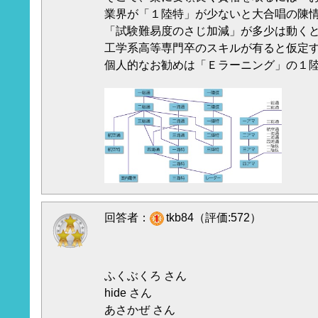
業界が「１陸特」が少ないと大合唱の陳
「試験難易度のさじ加減」が多少は動く
工学系高等専門卒のスキルが有ると仮定
個人的なお勧めは「Ｅラーニング」の１
回答者：
tkb84（評価:572）
ふくぶくろ さん
hide さん
あさかぜ さん