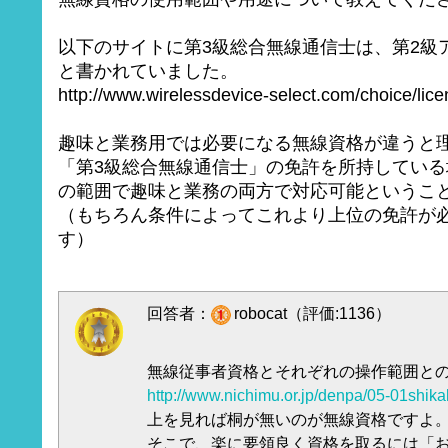
以下のサイトに第3級総合無線通信士は、第2級
と書かれていました。
http://www.wirelessdevice-select.com/choice/lic
趣味と業務用では必要になる無線資格が違うと
「第3級総合無線通信士」の免許を所持してい
の範囲で趣味と業務の両方で対応可能というこ
（もちろん条件によってこれより上位の免許が
す）
回答者：
robocat（評価:1136）
無線従事者資格とそれぞれの操作範囲と
http://www.nichimu.or.jp/denpa/05-01shika
上を見れば桐が無いのが無線資格ですよ
そこで、楽に要領良く資格を取るには「