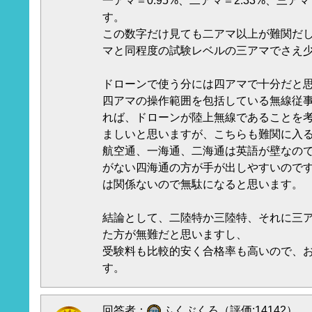
一アマ＝0.95%、二アマ＝2.33%、三アマ＝
す。
この数字だけ見ても二アマ以上が難関だ
マと同程度の試験レベルの三アマでさえ
ドローンで使う分には四アマで十分だと
四アマの操作範囲を包括している無線従
れば、ドローンが陸上無線であることを
ましいと思いますが、こちらも難関に入
航空通、一海通、二海通は英語が壁なの
がない四海通の方が手が出しやすいので
は関係ないので無駄になると思います。
結論として、二陸特か三陸特、それに三
た方が無難だと思いますし、
受験料も比較的安く合格率も高いので、
す。
回答者：
ふくぶくろ（評価:14142）