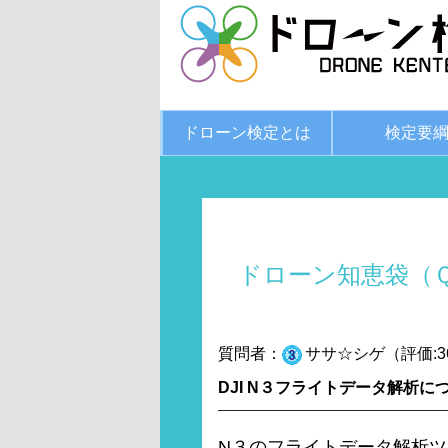
ドローン検定とは
検定要
ドローン知恵袋（
質問者：
ササ☆シゲ（評価:3
DJI N３フライトデータ解析に
N３のフライトデータ解析