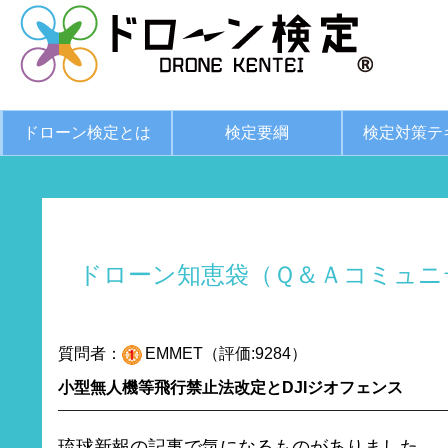
ドローン検定とは
検定要綱
検定対策テ
ドローン知恵袋（Ｑ＆Ａコミュニ
質問者：
EMMET（評価:9284）
小型無人機等飛行禁止法改定とDJIジオフェンス
琉球新報の記事で気になるものがありました。