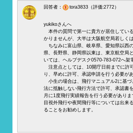
回答者：
tora3833（評価:2772）
yukikoさんへ
本件の質問で第一に貴方が居住している
かりませんが、大半は大阪航空局若しく
ちなみに富山県、岐阜県、愛知県以西の
県、長野県、静岡県以東は、東京航空局
いては、ヘルブデスク0570-783-072へ
注意点としては、10開庁日前までに許
り、早めに許可、承認申請を行う必要が
小生の場合は、飛行マニュアル2に基づ
法に抵触しない飛行方法で許可、承認書を
月に1度飛行実績報告を行う必要がありま
目視外飛行や夜間飛行等については出来
ることをお勧めします。