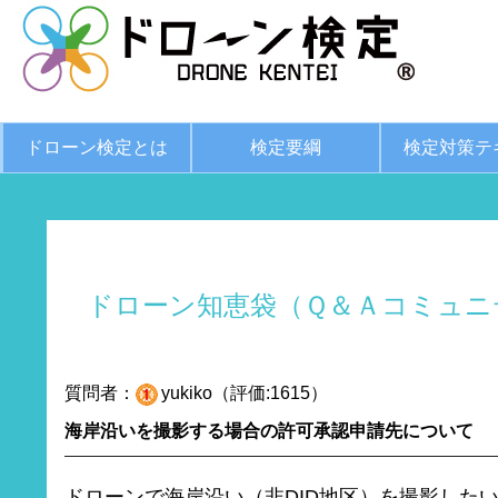
ドローン検定とは
検定要綱
検定対策テ
ドローン知恵袋（Ｑ＆Ａコミュニ
質問者：
yukiko（評価:1615）
海岸沿いを撮影する場合の許可承認申請先について
ドローンで海岸沿い（非DID地区）を撮影した