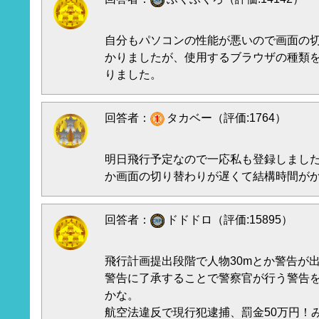
自分もパソコンの性能が悪いので画面の
かりましたが、使用するブラウザの種類
りました。
回答者：
タカベー（評価:1764）
明日飛行予定なので一応私も登録しまし
か画面の切り替わりが遅くて結構時間が
回答者：
ドドドロ（評価:15895）
飛行計画提出段階で人物30mとか警告が
警告に了承することで警察官が行う警告
かな。
航空法違反で現行犯逮捕、罰金50万円！