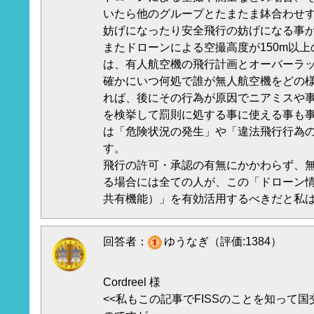
いたら他のグループとたまたま鉢合わせ
妨げになったり安全飛行の妨げになる事
またドローンによる空撮高度が150m以
は、有人航空機の飛行計画とオーバーラ
確かにいつ何処で誰が無人航空機をどの
れば、後にその行為が原因でニアミスや
を検挙して罰則に処する事に使える事も
は「危険状況の発生」や「違法飛行行為
す。
飛行の許可・承認の有無にかかわらず、
る場合には全ての人が、この「ドローン
共有機能）」を有効活用するべきだと私
回答者：
ゆうなぎ（評価:1384）
Cordreel 様
<<私もこの記事でFISSのことを知って