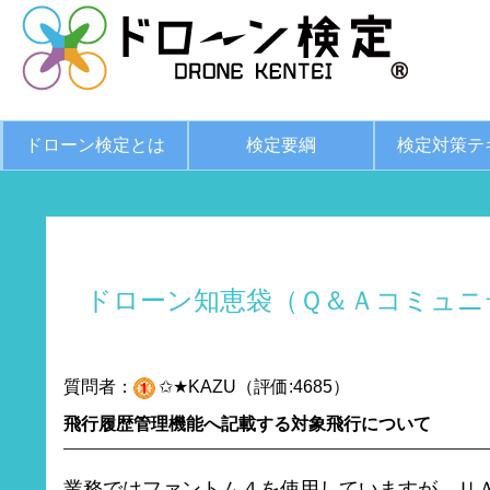
ドローン検定とは
検定要綱
検定対策テ
ドローン知恵袋（Ｑ＆Ａコミュニ
質問者：
✩★KAZU（評価:4685）
飛行履歴管理機能へ記載する対象飛行について
業務ではファントム４を使用していますが、Ｕ