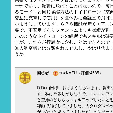
一部であり、頻繁に飛ばすことはないので、毎
るモード１と同じ操縦方法のトイドローン（京
交互に充電して使用）を昼休みに会議室で飛ば
いようにしています。ＧＰＳ機能が無くエアコ
要で、不安定でありファントムよりも操縦が難
このようなトイドローンの練習でもスキルは確
すが、これを飛行履歴に含むことはできるのでし
無人航空機とは分類されませんし、やはり含ま
うか。
回答者：
✩★KAZU（評価:4685）
D.Dr.山田様 おはようございます。貴
す。私は欲張りがちなので、ついついフ
と空撮のどちらもスキルアップしたいと
稼働で飛ばしていました。カタログスペ
が少ないと思っていましたが、センサー