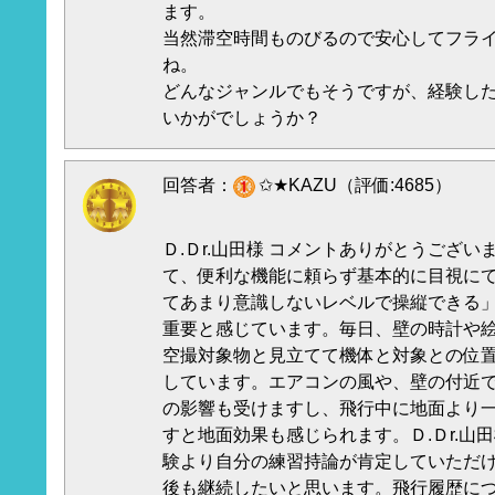
ます。
当然滞空時間ものびるので安心してフラ
ね。
どんなジャンルでもそうですが、経験し
いかがでしょうか？
回答者：
✩★KAZU（評価:4685）
Ｄ.Ｄr.山田様 コメントありがとうござ
て、便利な機能に頼らず基本的に目視に
てあまり意識しないレベルで操縦できる
重要と感じています。毎日、壁の時計や
空撮対象物と見立てて機体と対象との位
しています。エアコンの風や、壁の付近
の影響も受けますし、飛行中に地面より
すと地面効果も感じられます。Ｄ.Ｄr.山
験より自分の練習持論が肯定していただ
後も継続したいと思います。飛行履歴に