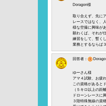
Doragon様
取り合えず、先にア
レースではなく、
様な空撮に興味が
願わくば、それが
練習をして、暫く
業務とするならば３
回答者：
Dorag
ゆーさん様
アマ４試験、お疲
この資格があると
（５キロ以上の距
ドローンレースに
３陸特殊無線の資