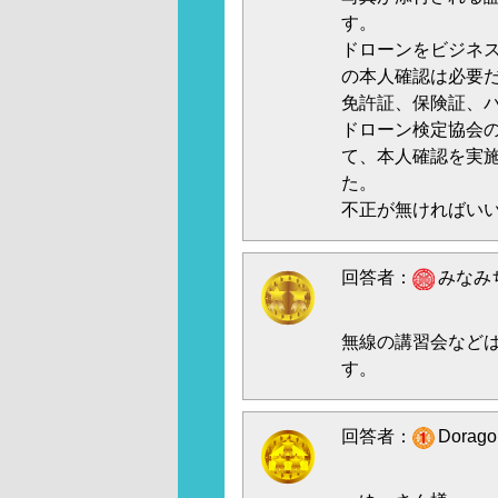
す。
ドローンをビジネ
の本人確認は必要
免許証、保険証、
ドローン検定協会の
て、本人確認を実施
た。
不正が無ければいいの
回答者：
みなみち
無線の講習会など
す。
回答者：
Dorag