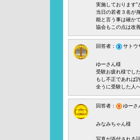
実施しております”
当日の若者３名が
能と言う事は確か
協会もこの点は改
回答者：
サトウサ
ゆーさん様
受験お疲れ様でし
もし不正であれば
全うに受験した人
回答者：
ゆーさん
みなみちゃん様
写真が添付される