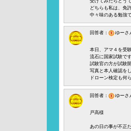
受けてみたらどう
どちらも私は、免
中々味のある勉強
回答者：
ゆーさん
本日、アマ４を受
流石に国家試験で
試験官の方が試験
写真と本人確認を
ドローン検定も何
回答者：
ゆーさん
戸高様
あの日の事が不正