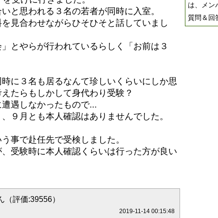
は、メン
合いと思われる３名の若者が同時に入室。
質問＆回
料を見合わせながらひそひそと話していまし
会」とやらが行われているらしく「お前は３
同時に３名も居るなんて珍しいくらいにしか思
考えたらもしかして身代わり受験？
遭遇しなかったもので...
月、９月とも本人確認はありませんでした。
いう事で赴任先で受検しました。
が、受験時に本人確認くらいは行った方が良い
（評価:39556）
2019-11-14 00:15:48