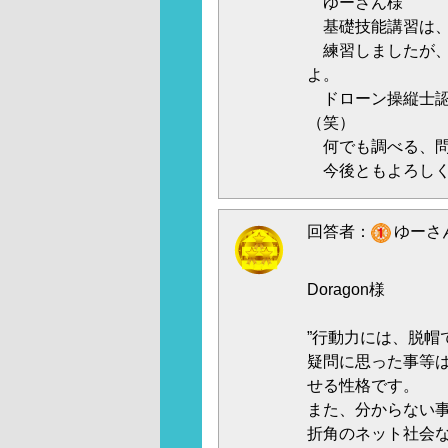
ゆーさん様
基礎技能講習は、
練習しましたが、
よ。
ドローン操縦士認
（笑）
何でも調べる、問
今後ともよろしくお
回答者：
ゆーさん
Doragon様
”行動力には、脱帽で
疑問に思った事等
せる性格です。
また、分からない
折角のネット社会な