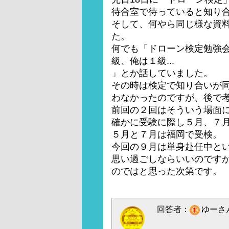
待合室で待っていると知り
そして、何やら同じ様な資
た。
何でも「ドローン検定勉強
級、俺は１級...
」とか話していました。
その時は検定で知り合いが
わなかったのですが、後で
前回の２回はそういう場面に
確かに受験に際し５月、７
５月と７月は福岡で受検。
今回の９月は単身赴任中と
思い過ごしならいいのです
のではと思った次第です。
回答者：
ゆーさん