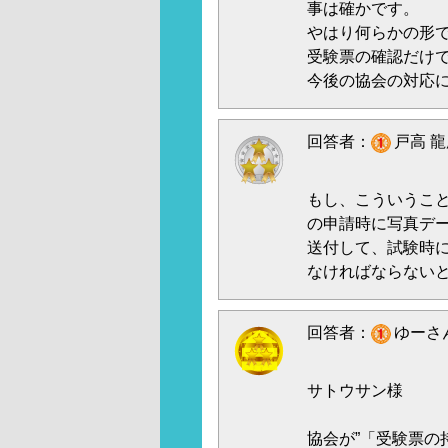
事は確かです。
やはり何らかの形
受験票の確認だけ
今後の協会の対応
回答者：
戸高 龍
もし、こういうこ
の申請時に写真デ
送付して、試験時
なければならない
回答者：
ゆーさん
サトウサン様
協会が”「受験票の