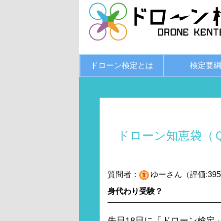
ドローン検定とは
検定要
ドローン知恵袋（
質問者：
ゆーさん（評価:395
身代わり受験？
先日18日に「ドローン検定