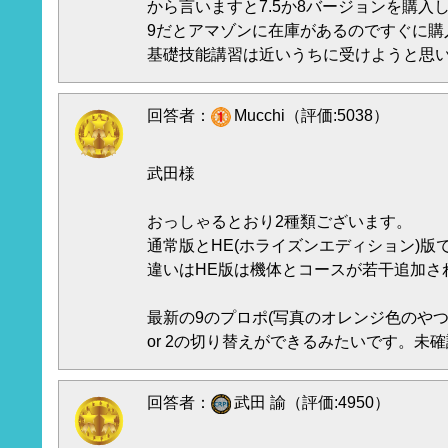
から言いますと7.5か8バージョンを購入
9だとアマゾンに在庫があるのですぐに購
基礎技能講習は近いうちに受けようと思
回答者：
Mucchi（評価:5038）
武田様
おっしゃるとおり2種類ございます。
通常版とHE(ホライズンエディション)版
違いはHE版は機体とコースが若干追加さ
最新の9のプロポ(写真のオレンジ色のやつ)
or 2の切り替えができるみたいです。未
回答者：
武田 諭（評価:4950）