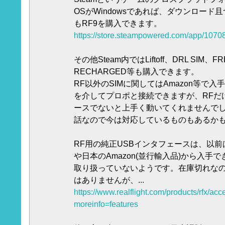
OSがWindowsであれば、ダウンロード且つH
もRF9を購入できます。
https://store.steampowered.com/app/1070
その他Steam内ではLiftoff、DRL SIM、FR
RECHARGED等も購入できます。
RF以外のSIMに関してはAmazon等で
を介してプロポと接続できますが、RFだ
ースでないと上手く動いてくれませんでし
話なので今は対応しているものもあるか
RF用の純正USBインタフェースは、以
や日本のAmazon(並行輸入品)から入手
取り扱っていないようです。在庫切れな
はありませんが、...
https://www.realflight.com/products/rfx/ac
moreinfo=features