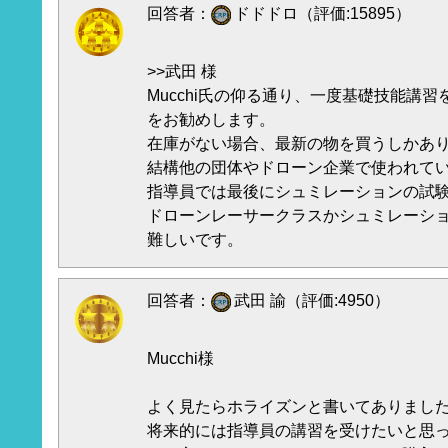
回答者：
ドドドロ（評価:15895）
>>武田 様
Mucchi氏の仰る通り、一度基礎技能講
をお勧めします。
在庫がない場合、最新の物を買うしかあ
結構他の団体やドローン企業で使われて
指導員では最後にシュミレーションの試
ドローンレーサークラスかシュミレーシ
難しいです。
回答者：
武田 諭（評価:4950）
Mucchi様
よく見たらホライズンと書いてありまし
将来的には指導員の講習を受けたいと思