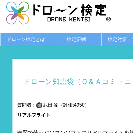
ドローン検定とは
検定要綱
検定対策テ
ドローン知恵袋（Ｑ＆Ａコミュニ
質問者：
武田 諭（評価:4950）
リアルフライト
講習で使うパソコンソフトのリアルフライトを