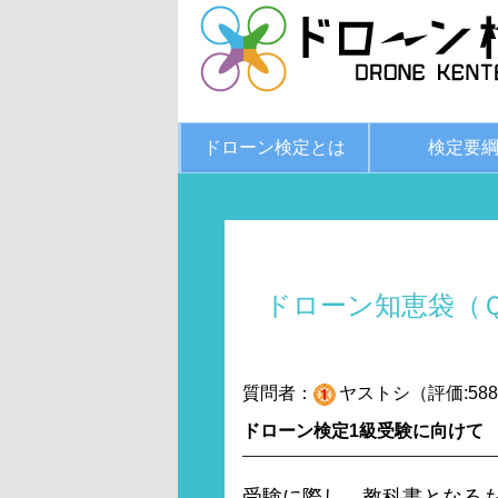
ドローン検定とは
検定要
ドローン知恵袋（
質問者：
ヤストシ（評価:58
ドローン検定1級受験に向けて
受験に際し、教科書となるも