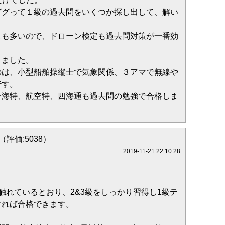
ググって１級の過去問をいくつか探し出して、解い
しも多いので、ドローン検定も過去問対策が一番効
きました。
のは、小型船舶操縦士で気象関係、３アマで無線や
です。
一海特、航空特、四海通も過去問の勉強で合格しま
i（評価:5038）
2019-11-21 22:10:28
触れているとおり、2&3級をしっかり習得し1級テ
すれば合格できます。