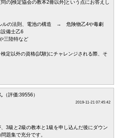
問の[検定協会の教本2冊以外]という点にお答えし
ャルルの法則、電池の構造 → 危険物乙4や毒劇
設備士乙6
や三陸特など
検定以外の資格(試験)にチャレンジされる際、そ
。
（評価:39556）
2019-11-21 07:45:42
、3級と2級の教本と1級を申し込んだ後にダウン
の問題集で充分です。