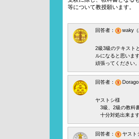
等について教授願います。
回答者：
waky
2級3級のテキスト
ルになると思いま
頑張ってください
回答者：
Dorag
ヤストシ様
3級、2級の教科書
十分対処出来ます。
回答者：
ヤストシ