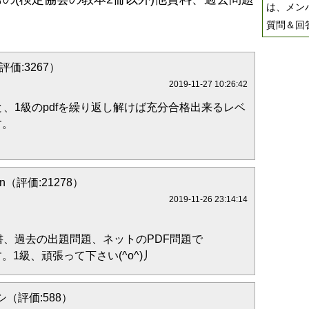
は、メン
質問＆回
（評価:3267）
2019-11-27 10:26:42
と、1級のpdfを繰り返し解けば充分合格出来るレベ
す。
。
on（評価:21278）
2019-11-26 23:14:14
、過去の出題問題、ネットのPDF問題で
1級、頑張って下さい(^o^)丿
（評価:588）