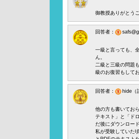
御教授ありがとう
回答者：
safs@
一級と言っても、
ん。
二級と三級の問題
級のお復習もして
回答者：
hide（
他の方も書いてお
テキスト」と「ド
だ後にダウンロード
私が受験していた
とPDFのテキスト