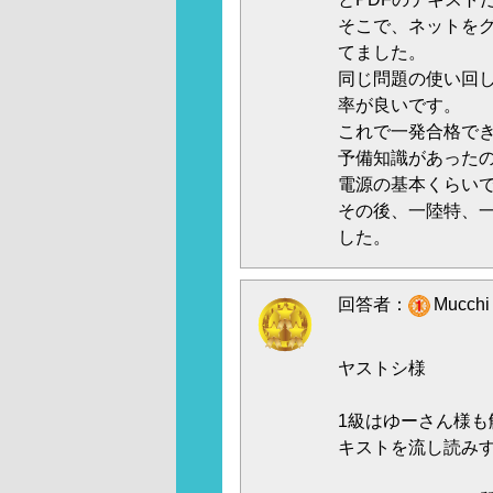
そこで、ネットを
てました。
同じ問題の使い回
率が良いです。
これで一発合格で
予備知識があった
電源の基本くらい
その後、一陸特、
した。
回答者：
Mucch
ヤストシ様
1級はゆーさん様も
キストを流し読み