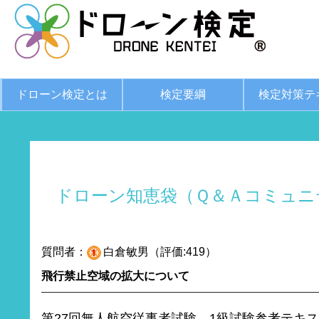
ドローン検定とは
検定要綱
検定対策テ
ドローン知恵袋（Ｑ＆Ａコミュニ
質問者：
白倉敏男（評価:419）
飛行禁止空域の拡大について
第27回無人航空従事者試験、1級試験参考テキスト