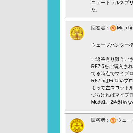
ニュートラルスプ
た。
回答者：
Mucch
ウェーブハンター
ご返答有り難うご
RF7.5をご購入
てる時点でマイプ
RF7.5はFutab
よって左スロットル
づらければマイプ
Mode1、2両対
回答者：
ウェーブ