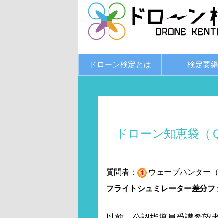
ドローン検定とは
検定要
ドローン知恵袋（
質問者：
ウェーブハンター（評
フライトシュミレーター差分フ
以前、公認指導員受講希望