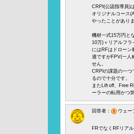
CRPI(公認指導
オリジナルコース(
やったことがあり
機材一式15万円と
10万)＋リアルフ
にはRFはドローン
適ですがFPV(一
せん。
CRPIの課題の一つで
るので十分です。
またLift off、
ーラーの転用かつ
回答者：
ウェーブ
FRでなくRFリア