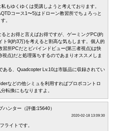
員)は私もゆくゆくは受講しようと考えております。
AQTDコース1〜5)はドローン教習所でちょろっと
ます。
なるとお得と言えばお得ですが、ゲーミングPC(約
ライト9(約3万)を考えると割高な気もします。個人的
教習所PCだとビバインドビュー(第三者視点)は快
人称視点)だと処理落ちするのであまりオススメしま
ある、Quadcopter Lv.10は市販品に収録されてい
Free Riderなどの他シミュを利用すればプロポコントロ
気分転換にもなりますよ。
ハンター（評価:15640）
2020-02-18 13:09:30
ルフライトです。