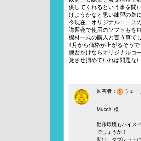
供してくれるという事を聞
けようかなと思い練習の為
今現在、オリジナルコース
講習会で使用のソフトもをF
機材一式の購入と言う事で
4月から価格が上がるそうで
練習だけならオリジナルコ
覚させ掴めていれば問題な
回答者：
ウェーブ
Mucchi 様
動作環境もハイス
でしょうか！
私は、タブレット