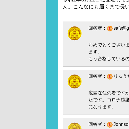
ん。こんなにも届くまで長
回答者：
safs@
おめでとうござい
ます。
もう合格している
回答者：
りゅうた
広島在住の者ですが
たです。コロナ感染
になります。
回答者：
Johns