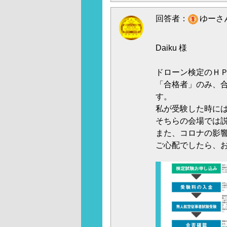
回答者：
ゆーさん
Daiku 様
ドローン検定のＨＰ
「合格者」のみ、合
す。
私が受験した時に
そちらの会場では
また、コロナの影
ご心配でしたら、