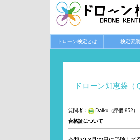
ドローン検定とは
検定要
ドローン知恵袋（
質問者：
Daiku（評価:852）
合格証について
令和2年3月22日に受験し