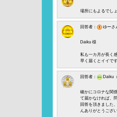
場所にもよるでし
回答者：
ゆーさん
Daiku 様
私も一カ月が長く
早く届くとイイですね
回答者：
Daiku
確かにコロナな関
て届かなければ、
回答を頂きました、
んありがとうござ