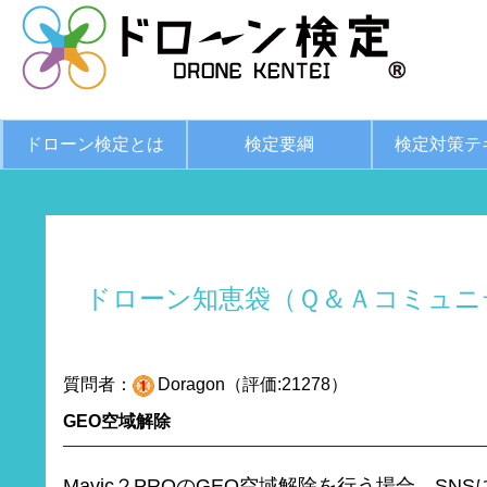
ドローン検定とは
検定要綱
検定対策テ
ドローン知恵袋（Ｑ＆Ａコミュニ
質問者：
Doragon（評価:21278）
GEO空域解除
Mavic２PROのGEO空域解除を行う場合、SN