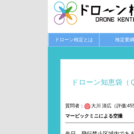
ドローン検定とは
検定要
ドローン知恵袋（
質問者：
大川 清広（評価:45
マービックミニによる空撮
先日、飛行禁止区域内であ