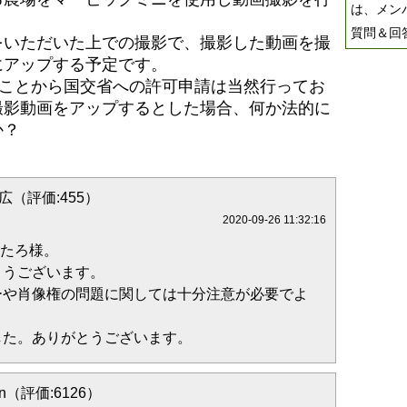
は、メン
質問＆回
をいただいた上での撮影で、撮影した動画を撮
にアップする予定です。
ることから国交省への許可申請は当然行ってお
撮影動画をアップするとした場合、何か法的に
か？
広（評価:455）
2020-09-26 11:32:16
うたろ様。
とうございます。
ーや肖像権の問題に関しては十分注意が必要でよ
した。ありがとうございます。
on（評価:6126）