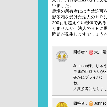
いました。
農場の所有者には当然許可
影依頼を受けた法人のＨＰ
200ｇを超えない機体であ
りませんが、法人のＨＰに
問題が発生しますでしょう
回答者：
大川 清
Johnson様、りゅ
早速の回答ありが
確かにプライバシ
ね。
大変参考になりま
回答者：
Johns