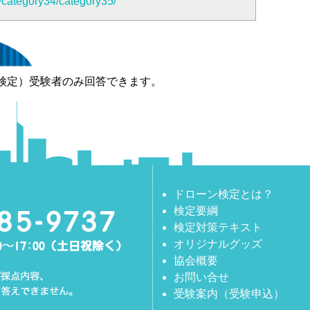
/category34/category35/
検定）受験者のみ回答できます。
ドローン検定とは？
検定要綱
検定対策テキスト
オリジナルグッズ
協会概要
お問い合せ
受験案内（受験申込）