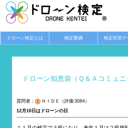
ドローン検定とは
検定要綱
検定対策テ
ドローン知恵袋（Ｑ＆Ａコミュニ
質問者：
ＨＩＤＥ（評価:3084）
12月10日はドローンの日
１１月の検定で３級になり、来年１月は２級挑