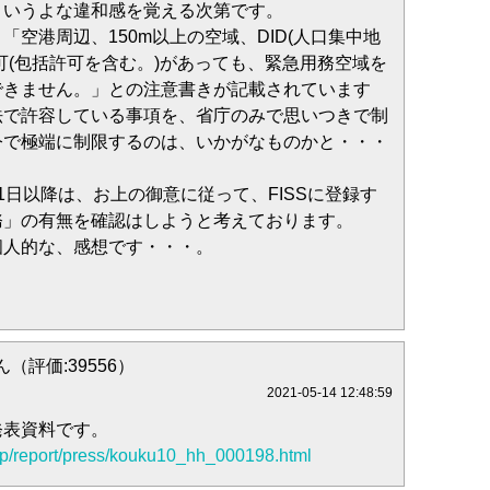
というよな違和感を覚える次第です。
「空港周辺、150m以上の空域、DID(人口集中地
可(包括許可を含む。)があっても、緊急用務空域を
できません。」との注意書きが記載されています
法で許容している事項を、省庁のみで思いつきで制
令で極端に制限するのは、いかがなものかと・・・
1日以降は、お上の御意に従って、FISSに登録す
務」の有無を確認はしようと考えております。
個人的な、感想です・・・。
（評価:39556）
2021-05-14 12:48:59
発表資料です。
.jp/report/press/kouku10_hh_000198.html