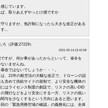
を感じています。
れば、取りあえずやっとけ感ですか
は守りますが、免許制になったら大きな改正がある
...
ろ（評価:27229）
2021-05-14 22:42:08
縮ですが、何か事があったからといって、省令を
かないませんね。
令暴改ではないでしょうか・・・。
は、22年の航空法の大幅な改正で、ドローンの設
売も含めて供給サイドの規制で、より安全な機体の
にはライセンス制度の創設で、リスクの高いDID
しの飛行などをより安全にする一方、リスクの低い
の関与を少なくするという方向にあると思います。
今回の「緊急用務空域の確認」の義務化には、全体