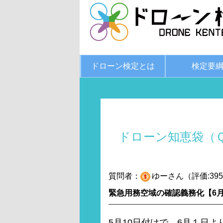
ドローン検定とは
検定要
ドローン知恵袋（
質問者：
ゆーさん（評価:395
緊急用務空域の確認義務化【6月
5月10日付けで、6月１日