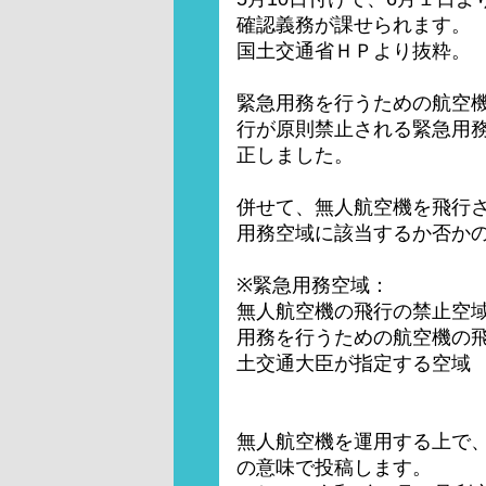
確認義務が課せられます。
国土交通省ＨＰより抜粋。
緊急用務を行うための航空
行が原則禁止される緊急用
正しました。
併せて、無人航空機を飛行
用務空域に該当するか否か
※緊急用務空域：
無人航空機の飛行の禁止空
用務を行うための航空機の
土交通大臣が指定する空域
無人航空機を運用する上で
の意味で投稿します。