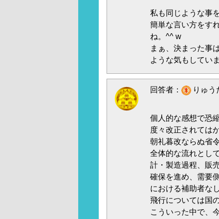
私も同じような事
簡単な言い方をす
ね。^^ w
まぁ、決まった事
ような気もしています
回答者：
りゅうた
個人的な感想で恐
度々改正されては
朝礼暮改ならぬ省
全体的な流れとして
計・製造過程、販
確保を進め、需要側
における補助者な
飛行については国
こういった中で、