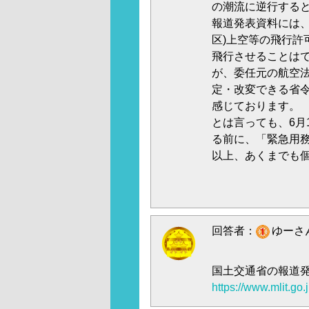
の潮流に逆行する
報道発表資料には、
区)上空等の飛行許
飛行させることは
が、委任元の航空
定・改変できる省
感じております。
とは言っても、6月
る前に、「緊急用
以上、あくまでも
回答者：
ゆーさん
国土交通省の報道
https://www.mlit.go