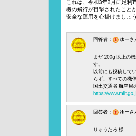
これは、令和3年2月に足利
機の飛行が目撃されたこと
安全な運用を心掛けましょ
回答者：
ゆーさん
まだ 200g 以
す。
以前にも投稿してい
らず、すべての機
国土交通省 航空局
https://www.mlit.go
回答者：
ゆーさん
りゅうたろ 様