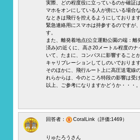
実際、どの程度役に立っているのか確証
マホをオンにしている人が傍にいる場合
なときは飛行を控えるようにしておりま
緊急連絡用にスマホは持参するのですが
す。
また、離発着地点(公立運動公園の端：離
済み)の近くに、高さ20メートル程度の
いて、たまに、コンパスに影響すること
キャリブレーションしてしのいでおりま
そのほかに、飛行ルート上に高圧送電線
れらからは、今のところ特段の影響は受
以上、ご参考になりますかどうか・・・
回答者：
CoralLink（評価:1469）
りゅたろうさん