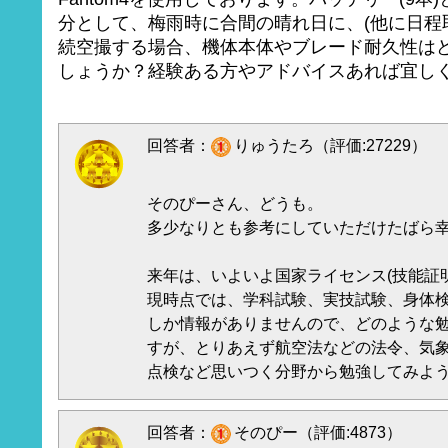
分として、梅雨時に合間の晴れ日に、(他に日程
続空撮する場合、機体本体やブレード耐久性は
しょうか？経験ある方やアドバイスあれば宜し
回答者：
りゅうたろ（評価:27229）
そのぴーさん、どうも。
多少なりとも参考にしていただけたばら
来年は、いよいよ国家ライセンス(技能証
現時点では、学科試験、実技試験、身体
しか情報がありませんので、どのような
すが、とりあえず航空法などの法令、気
点検など思いつく分野から勉強してみよ
回答者：
そのぴー（評価:4873）