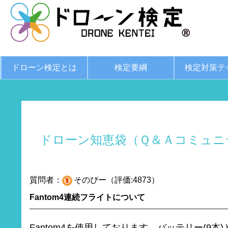
ドローン検定とは
検定要綱
検定対策テ
ドローン知恵袋（Ｑ＆Ａコミュニ
質問者：
そのぴー（評価:4873）
Fantom4連続フライトについて
Fantom4を使用しております。バッテリー(9本)