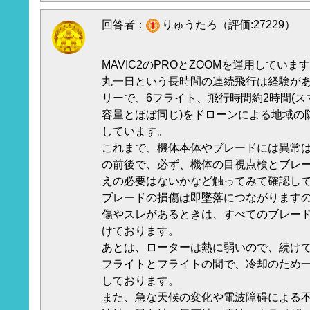
回答者：
りゅうたろ（評価:27229）
MAVIC2のPROとZOOMを運用していま
丸一日という長時間の連続飛行は経験があ
リーで、6フライト、飛行時間約2時間(
容量とほぼ同じ)をドローンによる地域の
しています。
これまで、機体本体やブレードには異常
の前後で、必ず、機体の目視点検とブレ
えの必要はないかなど触ってみて確認し
ブレードの損傷は即墜落につながります
傷やスレがあるときは、すべてのブレー
けております。
あとは、ローターは熱に弱いので、続け
フライトとフライトの間で、冷却のため
しております。
また、急な天候の変化や電波障碍による