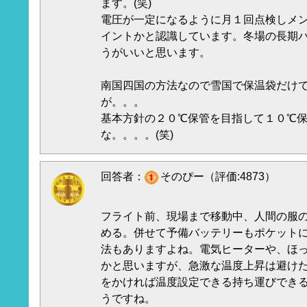
ます。(笑)
電圧が一定になるように月１回点検しメ
イントかと認識しています。冬場の長期
うがいいと思います。
南国四国の方法なので雪国で保温袋だけ
が。。。
基本方針の２０℃保管を目指して１０℃
な。。。。(笑)
回答者：
そのぴー（評価:4873）
フライト前、現場まで移動中、人間の服
める。併せて予備バッテリーもポケット
法もありますよね。電気ヒーターや、ほ
かと思いますが、急激な温度上昇は避け
をかければ温度設定できる持ち運びでき
うですね。