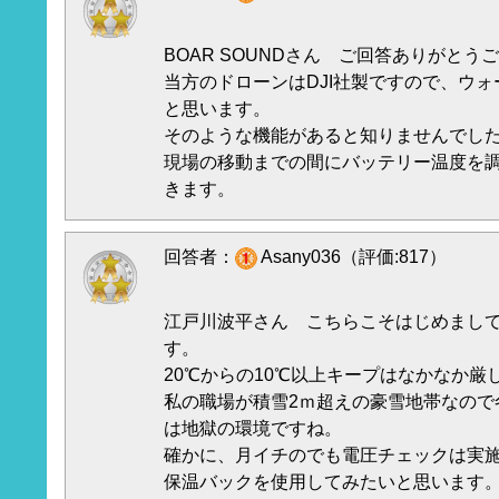
BOAR SOUNDさん ご回答ありがとう
当方のドローンはDJI社製ですので、ウ
と思います。
そのような機能があると知りませんでし
現場の移動までの間にバッテリー温度を
きます。
回答者：
Asany036（評価:817）
江戸川波平さん こちらこそはじめまし
す。
20℃からの10℃以上キープはなかなか厳
私の職場が積雪2ｍ超えの豪雪地帯なので
は地獄の環境ですね。
確かに、月イチのでも電圧チェックは実
保温バックを使用してみたいと思います