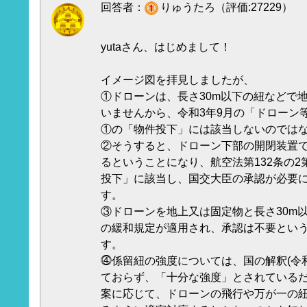
回答者：
りゅうたろ（評価:27229）
yutaさん、はじめまして！
イメージ図を拝見しましたが、
①ドローンは、長さ30m以下の紐などで
いませんから、令和3年9月の「ドローン
①の「物件投下」には該当しないのでは
②そうすると、ドローン下部の開閉装置
るということになり、航空法第132条の2
投下」に該当し、国交大臣の承認が必要
す。
③ドローンを地上又は固定物と長さ30m
の緩和規定が適用され、承認は不要とい
す。
⓸係留紐の強度については、国の解釈(令和
ておらず、「十分な強度」とされている
案に応じて、ドローンの飛行や万が一の