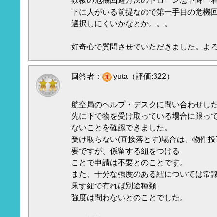
鉄板の危機回避方法のドローン急下降ー
下に人がいる前提なので第一手目の危機
選択しにくいかなとか。。。
好奇心で質問させていただきました。よ
回答者：
yuta（評価:322）
航空局のヘルプ・デスクに問い合わせし
先に下で物を受け取っている場合に限っ
ないことを確認できました。
受け取らない(直接落とす)場合は、物件
要ですが、係留する紐をつける
ことで申請は不要とのことです。
また、十分な強度のある紐については常
果す紐で有れば別途種類
強度は問わないとのことでした。