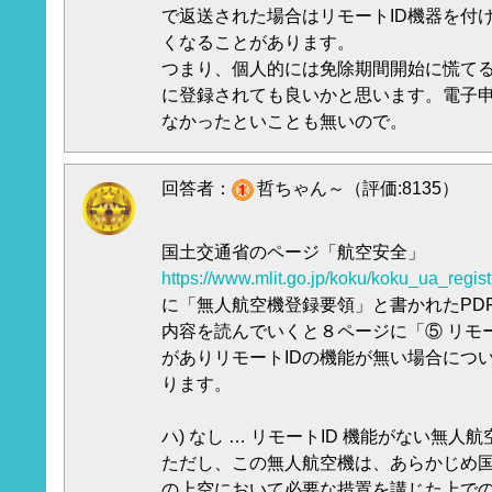
で返送された場合はリモートID機器を付
くなることがあります。
つまり、個人的には免除期間開始に慌て
に登録されても良いかと思います。電子
なかったといことも無いので。
回答者：
哲ちゃん～（評価:8135）
国土交通省のページ「航空安全」
https://www.mlit.go.jp/koku/koku_ua_regist
に「無人航空機登録要領」と書かれたPD
内容を読んでいくと８ページに「⑤ リモー
がありリモートIDの機能が無い場合につ
ります。
ハ) なし … リモートID 機能がない無
ただし、この無人航空機は、あらかじめ
の上空において必要な措置を講じた上での飛