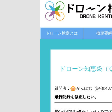
ドローン検定とは
検定要
ドローン知恵袋（
質問者：
かんぽじ（評価:43
飛行記録を修正したい。
飛行記録を修正したいので