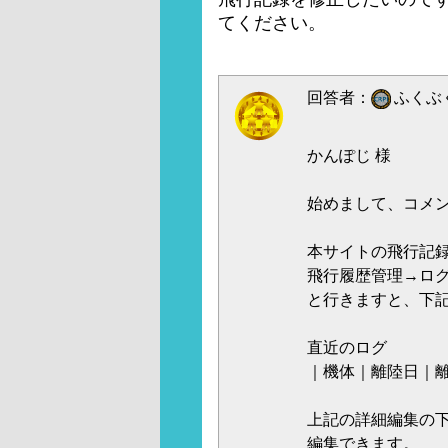
てください。
回答者：
ふくぶく
かんぽじ 様
始めまして、コメ
本サイトの飛行記
飛行履歴管理→ロ
と行きますと、下
直近のログ
｜機体｜離陸日｜
上記の詳細編集の
編集できます。