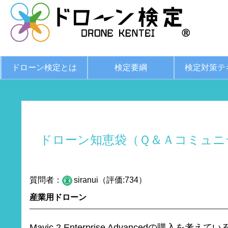
ドローン検定とは
検定要綱
検定対策テ
ドローン知恵袋（Ｑ＆Ａコミュニ
質問者：
siranui（評価:734）
産業用ドローン
Mavic 2 Enterprise Advancedの購入