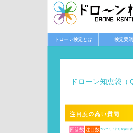
ドローン検定とは
検定要
ドローン知恵袋（
回答数
注目数
カテゴリ：許可承認申請