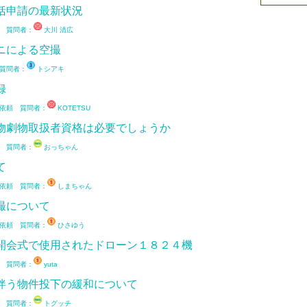
括申請の最新状況
 質問者：
大川 清広
ニによる空撮
質問者：
トシアキ
録
依頼 質問者：
KOTETSU
物劇物取扱者資格は必要でしょうか
 質問者：
おっちゃん
て
依頼 質問者：
しまちゃん
撮について
依頼 質問者：
ひさゆう
開会式で使用されたドローン１８２４機
 質問者：
yuta
伴う物件投下の緩和について
 質問者：
トグッチ