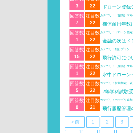
3
22
ドローン登録
回答数
注目数
カテゴリ：（整備）マル
7
22
機体耐用年数
回答数
注目数
カテゴリ：ドローン検定
1
22
金融の次はド
回答数
注目数
カテゴリ：飛行プラン 
15
22
飛行許可につ
回答数
注目数
カテゴリ：（整備）マル
1
22
水中ドローン
回答数
注目数
カテゴリ：技能検定 質
5
22
2等学科試験
回答数
注目数
カテゴリ：カテゴリ追加
0
21
飛行履歴管理
＜前
1
2
3