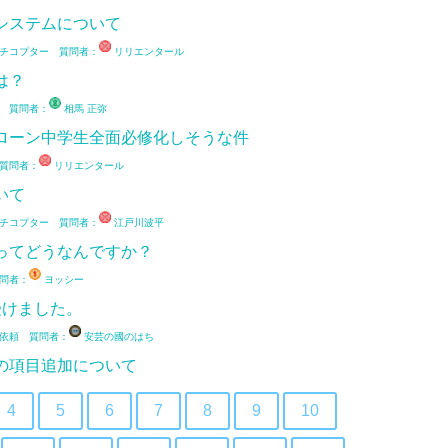
システムについて
チコプター 質問者：
リリエンタール
は？
 質問者：
相馬 正弥
ローン中学生全面必修化しそうな件
質問者：
リリエンタール
いて
チコプター 質問者：
江戸川波平
ってどうなんですか？
問者：
ヨッシー
受けました。
依頼 質問者：
安芸の國のはち
の項目追加について
4
5
6
7
8
9
10