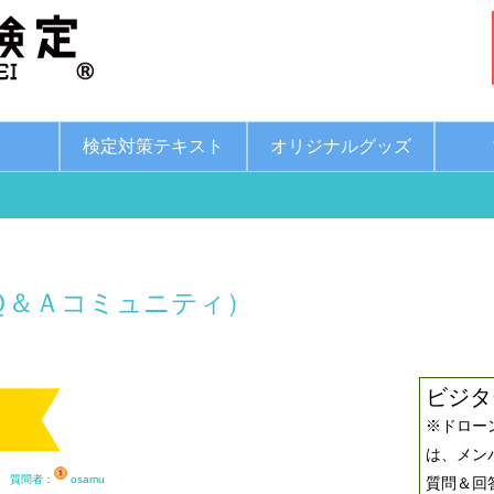
綱
検定対策テキスト
オリジナルグッズ
Ｑ＆Ａコミュニティ）
ビジタ
※ドロー
は、メン
 質問者：
osamu
質問＆回