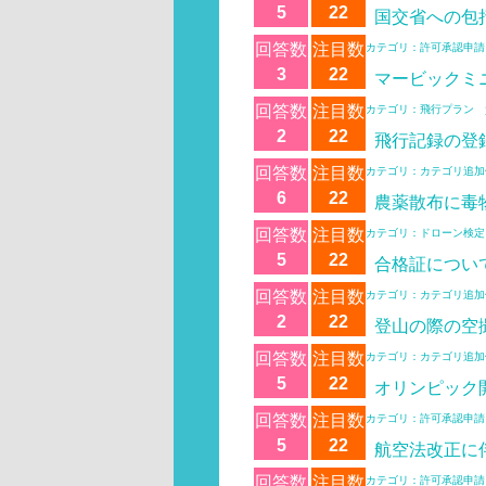
5
22
国交省への包
回答数
注目数
カテゴリ：許可承認申請
3
22
マービックミ
回答数
注目数
カテゴリ：飛行プラン 
2
22
飛行記録の登
回答数
注目数
カテゴリ：カテゴリ追加
6
22
農薬散布に毒
回答数
注目数
カテゴリ：ドローン検定
5
22
合格証につい
回答数
注目数
カテゴリ：カテゴリ追加
2
22
登山の際の空
回答数
注目数
カテゴリ：カテゴリ追加
5
22
オリンピック
回答数
注目数
カテゴリ：許可承認申請
5
22
航空法改正に
回答数
注目数
カテゴリ：許可承認申請