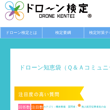
ドローン検定とは
検定要綱
検定対策テ
ドローン知恵袋（Ｑ＆Ａコミュニ
回答数
注目数
カテゴリ：機体整備 質問者：
無人航空従事者友の会