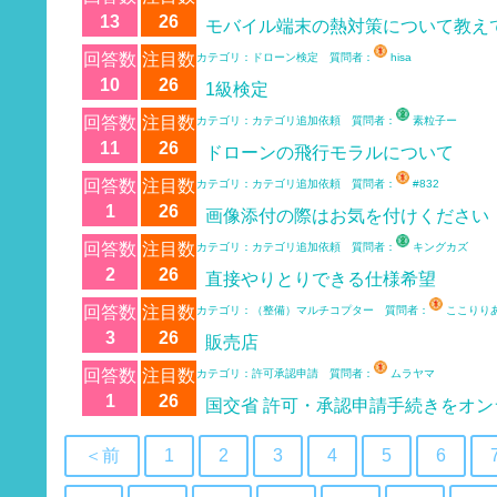
13
26
モバイル端末の熱対策について教え
回答数
注目数
カテゴリ：ドローン検定 質問者：
hisa
10
26
1級検定
回答数
注目数
カテゴリ：カテゴリ追加依頼 質問者：
素粒子ー
11
26
ドローンの飛行モラルについて
回答数
注目数
カテゴリ：カテゴリ追加依頼 質問者：
#832
1
26
画像添付の際はお気を付けください
回答数
注目数
カテゴリ：カテゴリ追加依頼 質問者：
キングカズ
2
26
直接やりとりできる仕様希望
回答数
注目数
カテゴリ：（整備）マルチコプター 質問者：
ここりり
3
26
販売店
回答数
注目数
カテゴリ：許可承認申請 質問者：
ムラヤマ
1
26
国交省 許可・承認申請手続きをオン
＜前
1
2
3
4
5
6