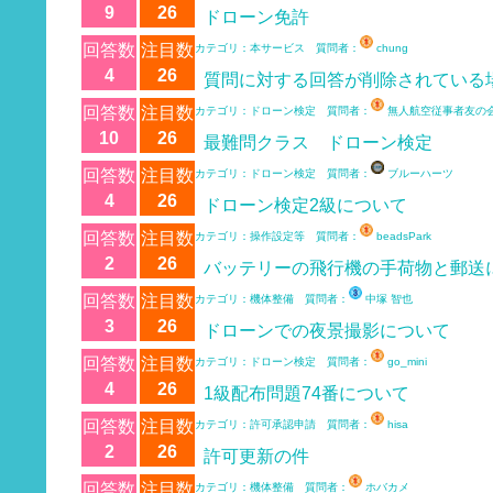
9
26
ドローン免許
回答数
注目数
カテゴリ：本サービス 質問者：
chung
4
26
質問に対する回答が削除されている
回答数
注目数
カテゴリ：ドローン検定 質問者：
無人航空従事者友の
10
26
最難問クラス ドローン検定
回答数
注目数
カテゴリ：ドローン検定 質問者：
ブルーハーツ
4
26
ドローン検定2級について
回答数
注目数
カテゴリ：操作設定等 質問者：
beadsPark
2
26
バッテリーの飛行機の手荷物と郵送
回答数
注目数
カテゴリ：機体整備 質問者：
中塚 智也
3
26
ドローンでの夜景撮影について
回答数
注目数
カテゴリ：ドローン検定 質問者：
go_mini
4
26
1級配布問題74番について
回答数
注目数
カテゴリ：許可承認申請 質問者：
hisa
2
26
許可更新の件
回答数
注目数
カテゴリ：機体整備 質問者：
ホバカメ