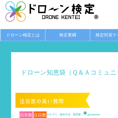
ドローン検定とは
検定要綱
検定対策テ
ドローン知恵袋（Ｑ＆Ａコミュニ
回答数
注目数
カテゴリ：操作方法 質問者：
goodsriver