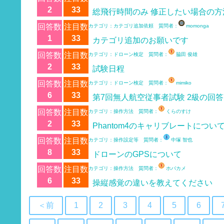
2
33
総飛行時間のみ 修正したい場合の
回答数
注目数
カテゴリ：カテゴリ追加依頼 質問者：
momonga
1
33
カテゴリ追加のお願いです
回答数
注目数
カテゴリ：ドローン検定 質問者：
脇田 俊雄
2
33
試験日程
回答数
注目数
カテゴリ：ドローン検定 質問者：
mimiko
6
33
第7回無人航空従事者試験 2級の回
回答数
注目数
カテゴリ：操作方法 質問者：
くらのすけ
2
33
Phantom4のキャリブレートについ
回答数
注目数
カテゴリ：操作設定等 質問者：
中塚 智也
8
33
ドローンのGPSについて
回答数
注目数
カテゴリ：操作方法 質問者：
ホバカメ
6
33
操縦感覚の違いを教えてください
＜前
1
2
3
4
5
6