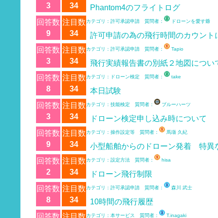
3
34
Phantom4のフライトログ
回答数
注目数
カテゴリ：許可承認申請 質問者：
ドローンを愛す爺
9
34
許可申請の為の飛行時間のカウント
回答数
注目数
カテゴリ：許可承認申請 質問者：
Tapio
3
34
飛行実績報告書の別紙２地図につい
回答数
注目数
カテゴリ：ドローン検定 質問者：
take
8
34
本日試験
回答数
注目数
カテゴリ：技能検定 質問者：
ブルーハーツ
3
34
ドローン検定申し込み時について
回答数
注目数
カテゴリ：操作設定等 質問者：
馬塲 久紀
9
34
小型船舶からのドローン発着 特異
回答数
注目数
カテゴリ：設定方法 質問者：
hisa
2
34
ドローン飛行制限
回答数
注目数
カテゴリ：許可承認申請 質問者：
森川 武士
8
34
10時間の飛行履歴
回答数
注目数
カテゴリ：本サービス 質問者：
T.inagaki