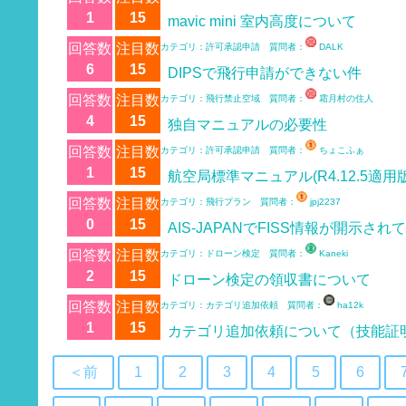
1
15
mavic mini 室内高度について
回答数
注目数
カテゴリ：許可承認申請 質問者：
DALK
6
15
DIPSで飛行申請ができない件
回答数
注目数
カテゴリ：飛行禁止空域 質問者：
霜月村の住人
4
15
独自マニュアルの必要性
回答数
注目数
カテゴリ：許可承認申請 質問者：
ちょこふぁ
1
15
航空局標準マニュアル(R4.12.5適用版
回答数
注目数
カテゴリ：飛行プラン 質問者：
jpj2237
0
15
AIS-JAPANでFISS情報が開示され
回答数
注目数
カテゴリ：ドローン検定 質問者：
Kaneki
2
15
ドローン検定の領収書について
回答数
注目数
カテゴリ：カテゴリ追加依頼 質問者：
ha12k
1
15
カテゴリ追加依頼について（技能証
＜前
1
2
3
4
5
6