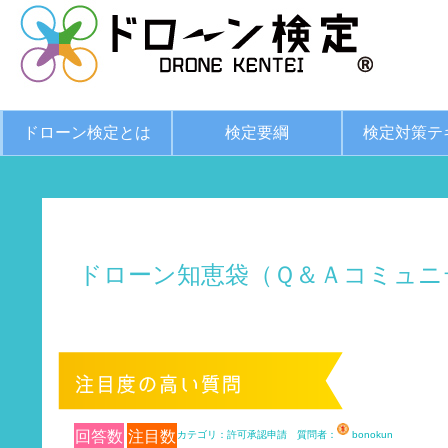
ドローン検定とは
検定要綱
検定対策テ
ドローン知恵袋（Ｑ＆Ａコミュニ
回答数
注目数
カテゴリ：許可承認申請 質問者：
bonokun