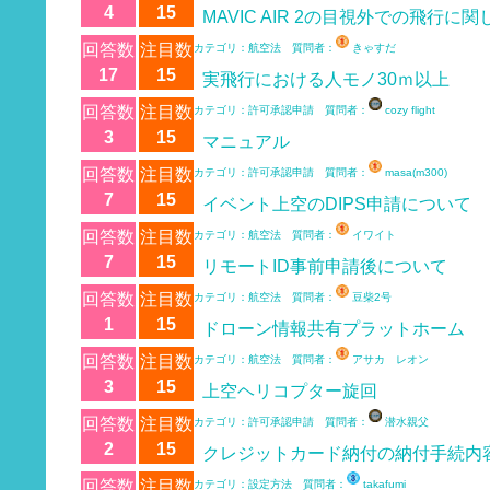
4
15
MAVIC AIR 2の目視外での飛行に関
回答数
注目数
カテゴリ：航空法 質問者：
きゃすだ
17
15
実飛行における人モノ30ｍ以上
回答数
注目数
カテゴリ：許可承認申請 質問者：
cozy flight
3
15
マニュアル
回答数
注目数
カテゴリ：許可承認申請 質問者：
masa(m300)
7
15
イベント上空のDIPS申請について
回答数
注目数
カテゴリ：航空法 質問者：
イワイト
7
15
リモートID事前申請後について
回答数
注目数
カテゴリ：航空法 質問者：
豆柴2号
1
15
ドローン情報共有プラットホーム
回答数
注目数
カテゴリ：航空法 質問者：
アサカ レオン
3
15
上空ヘリコプター旋回
回答数
注目数
カテゴリ：許可承認申請 質問者：
潜水親父
2
15
クレジットカード納付の納付手続内
回答数
注目数
カテゴリ：設定方法 質問者：
takafumi